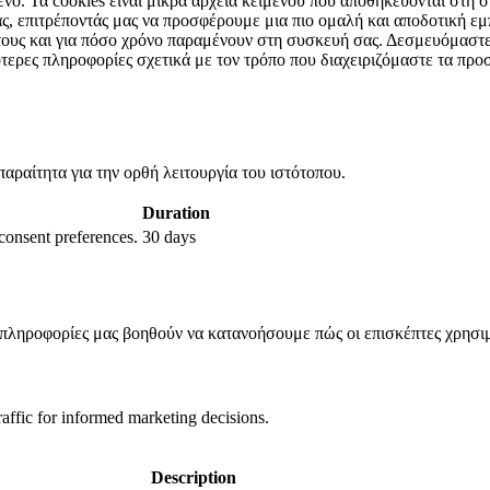
νο. Τα cookies είναι μικρά αρχεία κειμένου που αποθηκεύονται στη 
ς, επιτρέποντάς μας να προσφέρουμε μια πιο ομαλή και αποδοτική εμ
τους και για πόσο χρόνο παραμένουν στη συσκευή σας. Δεσμευόμαστε
ότερες πληροφορίες σχετικά με τον τρόπο που διαχειριζόμαστε τα π
παραίτητα για την ορθή λειτουργία του ιστότοπου.
Duration
 consent preferences.
30 days
πληροφορίες μας βοηθούν να κατανοήσουμε πώς οι επισκέπτες χρησιμ
raffic for informed marketing decisions.
Description