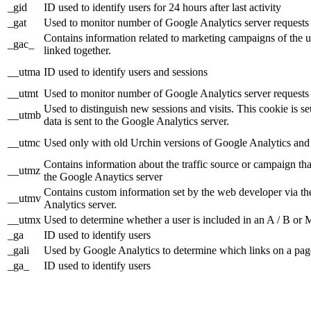
_gid
ID used to identify users for 24 hours after last activity
_gat
Used to monitor number of Google Analytics server reques
Contains information related to marketing campaigns of th
_gac_
linked together.
__utma
ID used to identify users and sessions
__utmt
Used to monitor number of Google Analytics server requests
Used to distinguish new sessions and visits. This cookie is s
__utmb
data is sent to the Google Analytics server.
__utmc
Used only with old Urchin versions of Google Analytics and n
Contains information about the traffic source or campaign tha
__utmz
the Google Anaytics server
Contains custom information set by the web developer via th
__utmv
Analytics server.
__utmx
Used to determine whether a user is included in an A / B or Mu
_ga
ID used to identify users
_gali
Used by Google Analytics to determine which links on a page
_ga_
ID used to identify users