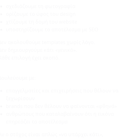
σχεδιάζουμε τη φωτογραφία
ορίζουμε το ύφος του design
χτίζουμε τη δομή του website
υποστηρίζουμε το αποτέλεσμα με SEO
Δεν ακολουθούμε templates χωρίς λόγο.
Δεν δημιουργούμε κάτι «γενικό».
Κάθε επιλογή έχει σκοπό.
Δουλεύουμε με:
επαγγελματίες και επιχειρήσεις που θέλουν να
ξεχωρίσουν
brands που δεν θέλουν να φαίνονται «φθηνά»
ανθρώπους που καταλαβαίνουν ότι η εικόνα
επηρεάζει το αποτέλεσμα
Αν ο στόχος είναι απλώς «να υπάρχει κάτι»,