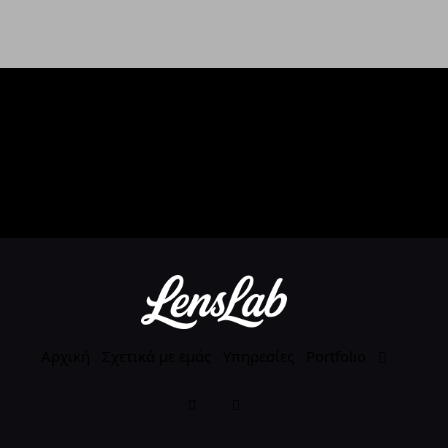
Branding, websites and digital
experiences — crafted with
intelligence, precision and
genuine creativity.
Αρχική
Σχετικά με εμάς
Υπηρεσίες
Portfolio