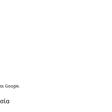
αι Google.
εσία