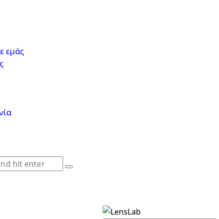
ε εμάς
ς
νία