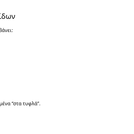
λίδων
βάνει:
μένα “στα τυφλά”.