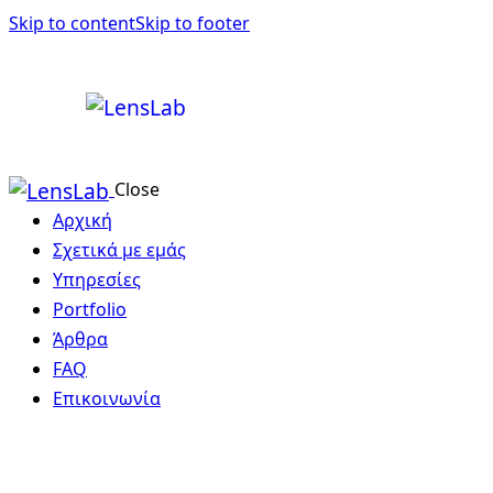
Skip to content
Skip to footer
Close
Αρχική
Σχετικά με εμάς
Υπηρεσίες
Portfolio
Άρθρα
ΦΩΤΟΓΡΆΦΙΣΗ ΤΟΥΡΙΣΤΙΚΟΎ
FAQ
ΚΑΤΑΛΎΜΑΤΟΣ – ARIA SEAVIEW
Επικοινωνία
ΦΩΤΟΓΡΆΦΙΣΗ ΙΑΤΡΕΊΟΥ
VILLA ΒΟΥΡΒΟΥΡΟΎ
ΔΕΡΜΑΤΟΛΌΓΟΥ –
Φωτογράφιση Ακινήτων
ΦΩΤΟΓΡΆΦΙΣΗ AIRBNB