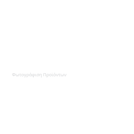
Φωτογράφιση Ορθοπεδικών
Προϊόντων – Dr Frei Pro
Φωτογράφιση Προϊόντων