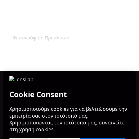
Φωτογράφιση Κοσμημάτων για E-
shop – Fine Lime
Φωτογράφιση Προϊόντων